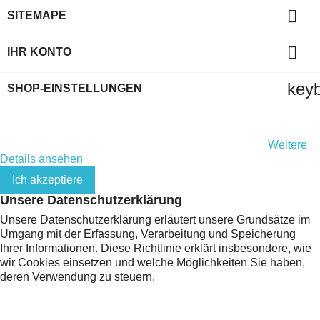

SITEMAPE

IHR KONTO
key
SHOP-EINSTELLUNGEN
Indem Sie diese Website weiterhin durchsuchen, stimmen Sie
der Nutzung von Cookies und Ihren persönlichen Daten gemäß
der EU-Datenschutz-Grundverordnung (DSGVO) zu.
Weitere
Details ansehen
Ich akzeptiere
Unsere Datenschutzerklärung
Unsere Datenschutzerklärung erläutert unsere Grundsätze im
Umgang mit der Erfassung, Verarbeitung und Speicherung
Ihrer Informationen. Diese Richtlinie erklärt insbesondere, wie
wir Cookies einsetzen und welche Möglichkeiten Sie haben,
deren Verwendung zu steuern.