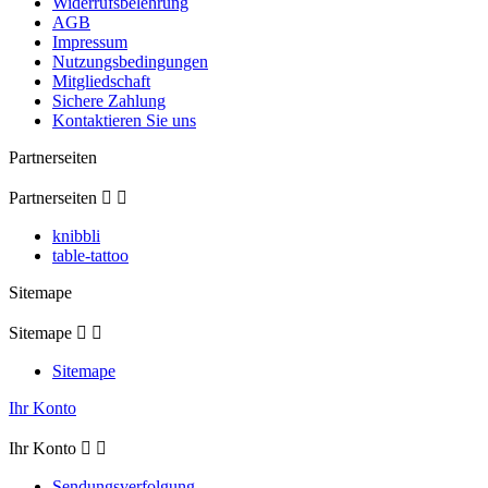
Widerrufsbelehrung
AGB
Impressum
Nutzungsbedingungen
Mitgliedschaft
Sichere Zahlung
Kontaktieren Sie uns
Partnerseiten
Partnerseiten


knibbli
table-tattoo
Sitemape
Sitemape


Sitemape
Ihr Konto
Ihr Konto


Sendungsverfolgung