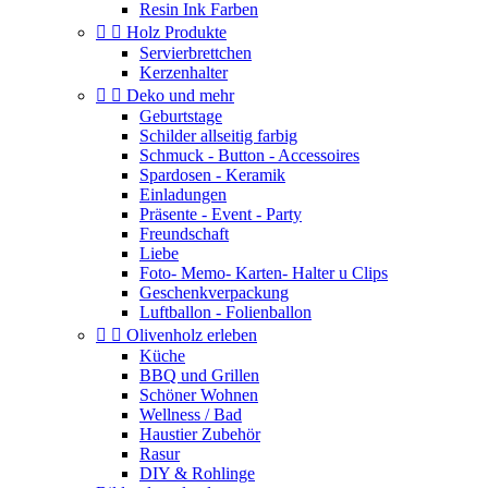
Resin Ink Farben


Holz Produkte
Servierbrettchen
Kerzenhalter


Deko und mehr
Geburtstage
Schilder allseitig farbig
Schmuck - Button - Accessoires
Spardosen - Keramik
Einladungen
Präsente - Event - Party
Freundschaft
Liebe
Foto- Memo- Karten- Halter u Clips
Geschenkverpackung
Luftballon - Folienballon


Olivenholz erleben
Küche
BBQ und Grillen
Schöner Wohnen
Wellness / Bad
Haustier Zubehör
Rasur
DIY & Rohlinge