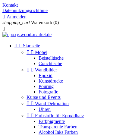
Kontakt
Datennutzungsrichtlinie

Anmelden
shopping_cart
Warenkorb
(0)



Startseite


Möbel
Beistelltische
Couchtische


Wandbilder
Epoxid
Kunstdrucke
Pouring
Fotografie
Kurse und Events


Wand Dekoration
Uhren


Farbstoffe für Epoxidharz
Farbpigmente
Transparente Farben
Alcohol Inks Farben