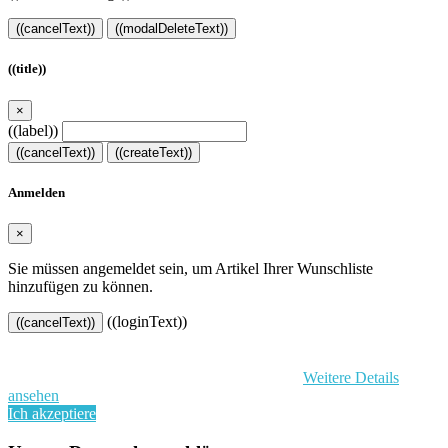
((cancelText))
((modalDeleteText))
((title))
×
((label))
((cancelText))
((createText))
Anmelden
×
Sie müssen angemeldet sein, um Artikel Ihrer Wunschliste
hinzufügen zu können.
((loginText))
((cancelText))
Indem Sie diese Website weiterhin durchsuchen, stimmen Sie der
Nutzung von Cookies und Ihren persönlichen Daten gemäß der EU-
Datenschutz-Grundverordnung (DSGVO) zu.
Weitere Details
ansehen
Ich akzeptiere