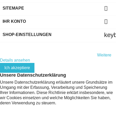

SITEMAPE

IHR KONTO
key
SHOP-EINSTELLUNGEN
Indem Sie diese Website weiterhin durchsuchen, stimmen Sie
der Nutzung von Cookies und Ihren persönlichen Daten gemäß
der EU-Datenschutz-Grundverordnung (DSGVO) zu.
Weitere
Details ansehen
Ich akzeptiere
Unsere Datenschutzerklärung
Unsere Datenschutzerklärung erläutert unsere Grundsätze im
Umgang mit der Erfassung, Verarbeitung und Speicherung
Ihrer Informationen. Diese Richtlinie erklärt insbesondere, wie
wir Cookies einsetzen und welche Möglichkeiten Sie haben,
deren Verwendung zu steuern.