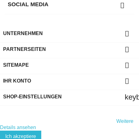
SOCIAL MEDIA


UNTERNEHMEN

PARTNERSEITEN

SITEMAPE

IHR KONTO
key
SHOP-EINSTELLUNGEN
Indem Sie diese Website weiterhin durchsuchen, stimmen Sie
der Nutzung von Cookies und Ihren persönlichen Daten gemäß
der EU-Datenschutz-Grundverordnung (DSGVO) zu.
Weitere
Details ansehen
Ich akzeptiere