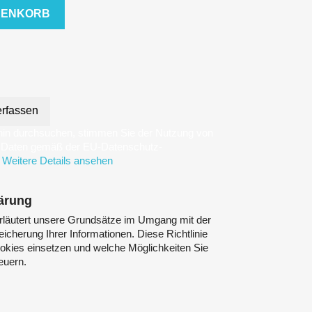
RENKORB
rfassen
hin durchsuchen, stimmen Sie der Nutzung von
n Daten gemäß der EU-Datenschutz-
Weitere Details ansehen
ärung
rläutert unsere Grundsätze im Umgang mit der
icherung Ihrer Informationen. Diese Richtlinie
ookies einsetzen und welche Möglichkeiten Sie
euern.