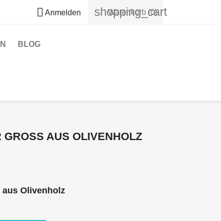
shopping_cart

Warenkorb
(0)
Anmelden
EN
BLOG
 GROSS AUS OLIVENHOLZ
aus Olivenholz