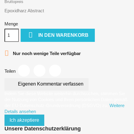
Bruttopreis
Epoxidharz Abstract
Menge

IN DEN WARENKORB

Nur noch wenige Teile verfügbar
Teilen
Eigenen Kommentar verfassen
Indem Sie diese Website weiterhin durchsuchen, stimmen Sie
der Nutzung von Cookies und Ihren persönlichen Daten gemäß
der EU-Datenschutz-Grundverordnung (DSGVO) zu.
Weitere
Details ansehen
Ich akzeptiere
Unsere Datenschutzerklärung