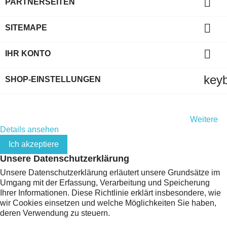

PARTNERSEITEN

SITEMAPE

IHR KONTO
key
SHOP-EINSTELLUNGEN
Indem Sie diese Website weiterhin durchsuchen, stimmen Sie
der Nutzung von Cookies und Ihren persönlichen Daten gemäß
der EU-Datenschutz-Grundverordnung (DSGVO) zu.
Weitere
Details ansehen
Ich akzeptiere
Unsere Datenschutzerklärung
Unsere Datenschutzerklärung erläutert unsere Grundsätze im
Umgang mit der Erfassung, Verarbeitung und Speicherung
Ihrer Informationen. Diese Richtlinie erklärt insbesondere, wie
wir Cookies einsetzen und welche Möglichkeiten Sie haben,
deren Verwendung zu steuern.