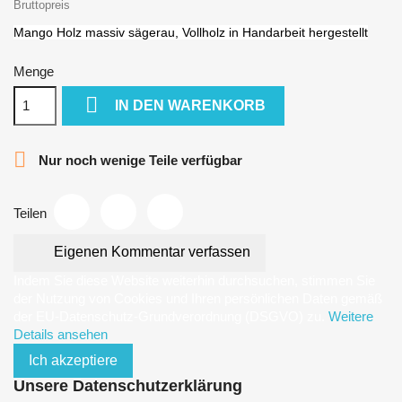
Bruttopreis
Mango Holz massiv sägerau, Vollholz in Handarbeit hergestellt
Menge

IN DEN WARENKORB

Nur noch wenige Teile verfügbar
Teilen
Eigenen Kommentar verfassen
Indem Sie diese Website weiterhin durchsuchen, stimmen Sie
der Nutzung von Cookies und Ihren persönlichen Daten gemäß
der EU-Datenschutz-Grundverordnung (DSGVO) zu.
Weitere
Details ansehen
Ich akzeptiere
Unsere Datenschutzerklärung