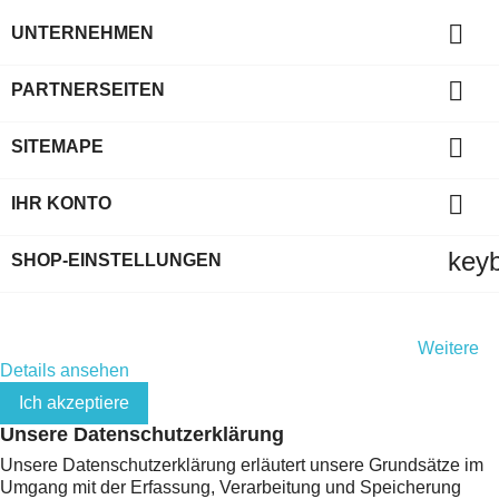

UNTERNEHMEN

PARTNERSEITEN

SITEMAPE

IHR KONTO
key
SHOP-EINSTELLUNGEN
Indem Sie diese Website weiterhin durchsuchen, stimmen Sie
der Nutzung von Cookies und Ihren persönlichen Daten gemäß
der EU-Datenschutz-Grundverordnung (DSGVO) zu.
Weitere
Details ansehen
Ich akzeptiere
Unsere Datenschutzerklärung
Unsere Datenschutzerklärung erläutert unsere Grundsätze im
Umgang mit der Erfassung, Verarbeitung und Speicherung