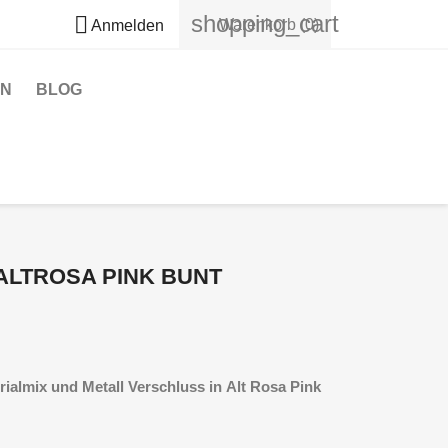
shopping_cart

Warenkorb
(0)
Anmelden
EN
BLOG
ALTROSA PINK BUNT
ialmix und Metall Verschluss in
Alt Rosa Pink