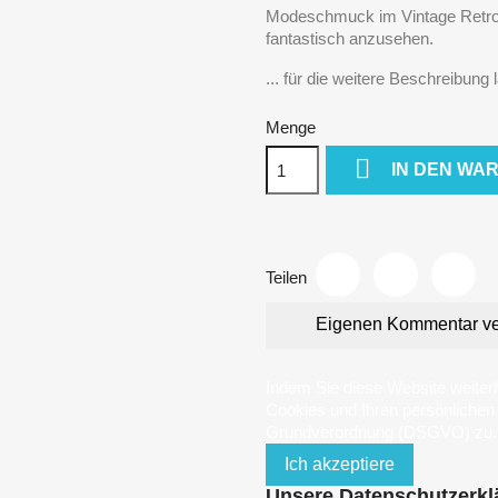
Modeschmuck im Vintage Retro 
fantastisch anzusehen.
... für die weitere Beschreibung 
Menge

IN DEN WA
Teilen
Eigenen Kommentar ve
Indem Sie diese Website weiter
Cookies und Ihren persönliche
Grundverordnung (DSGVO) zu.
Ich akzeptiere
Unsere Datenschutzerkl