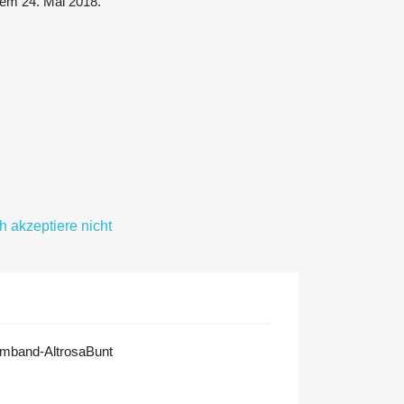
 dem 24. Mai 2018.
ch akzeptiere nicht
mband-AltrosaBunt