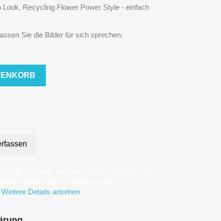
Look, Recycling Flower Power Style - einfach
lassen Sie die Bilder für sich sprechen.
RENKORB
rfassen
hin durchsuchen, stimmen Sie der Nutzung von
n Daten gemäß der EU-Datenschutz-
Weitere Details ansehen
ärung