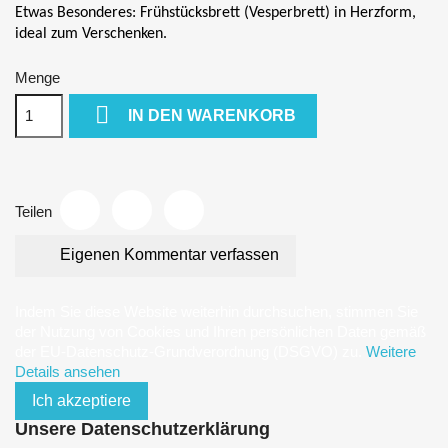
Etwas Besonderes: Frühstücksbrett (Vesperbrett) in Herzform,
ideal zum Verschenken.
Menge

IN DEN WARENKORB
Teilen
Eigenen Kommentar verfassen
Indem Sie diese Website weiterhin durchsuchen, stimmen Sie
der Nutzung von Cookies und Ihren persönlichen Daten gemäß
der EU-Datenschutz-Grundverordnung (DSGVO) zu.
Weitere
Details ansehen
Ich akzeptiere
Unsere Datenschutzerklärung