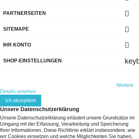

PARTNERSEITEN

SITEMAPE

IHR KONTO
key
SHOP-EINSTELLUNGEN
Indem Sie diese Website weiterhin durchsuchen, stimmen Sie
der Nutzung von Cookies und Ihren persönlichen Daten gemäß
der EU-Datenschutz-Grundverordnung (DSGVO) zu.
Weitere
Details ansehen
Ich akzeptiere
Unsere Datenschutzerklärung
Unsere Datenschutzerklärung erläutert unsere Grundsätze im
Umgang mit der Erfassung, Verarbeitung und Speicherung
Ihrer Informationen. Diese Richtlinie erklärt insbesondere, wie
wir Cookies einsetzen und welche Möglichkeiten Sie haben,