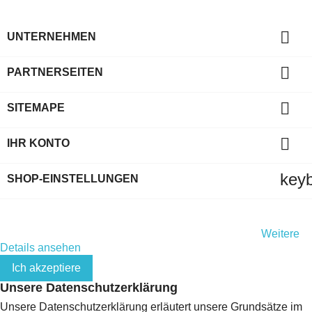

UNTERNEHMEN

PARTNERSEITEN

SITEMAPE

IHR KONTO
key
SHOP-EINSTELLUNGEN
Indem Sie diese Website weiterhin durchsuchen, stimmen Sie
der Nutzung von Cookies und Ihren persönlichen Daten gemäß
der EU-Datenschutz-Grundverordnung (DSGVO) zu.
Weitere
Details ansehen
Ich akzeptiere
Unsere Datenschutzerklärung
Unsere Datenschutzerklärung erläutert unsere Grundsätze im