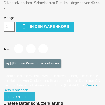
Olivenholz erleben- Schneidebrett Rustikal Länge ca von 40-44
cm
Menge

IN DEN WARENKORB
Teilen
Eigenen Kommentar verfassen
Indem Sie diese Website weiterhin durchsuchen, stimmen Sie
der Nutzung von Cookies und Ihren persönlichen Daten gemäß
der EU-Datenschutz-Grundverordnung (DSGVO) zu.
Weitere
Details ansehen
Ich akzeptiere
Unsere Datenschutzerklärung