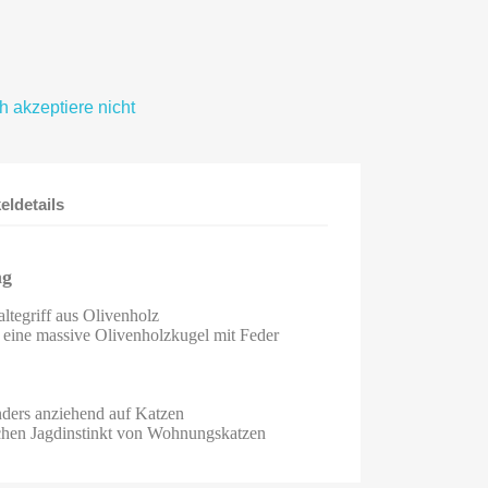
ch akzeptiere nicht
keldetails
ng
ltegriff aus Olivenholz
 eine massive Olivenholzkugel mit Feder
nders anziehend auf Katzen
ichen Jagdinstinkt von Wohnungskatzen