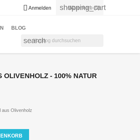
shopping_cart

Warenkorb
(0)
Anmelden
EN
BLOG
search
 OLIVENHOLZ - 100% NATUR
l aus Olivenholz
RENKORB