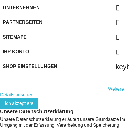

UNTERNEHMEN

PARTNERSEITEN

SITEMAPE

IHR KONTO
key
SHOP-EINSTELLUNGEN
Indem Sie diese Website weiterhin durchsuchen, stimmen Sie
der Nutzung von Cookies und Ihren persönlichen Daten gemäß
der EU-Datenschutz-Grundverordnung (DSGVO) zu.
Weitere
Details ansehen
Ich akzeptiere
Unsere Datenschutzerklärung
Unsere Datenschutzerklärung erläutert unsere Grundsätze im
Umgang mit der Erfassung, Verarbeitung und Speicherung