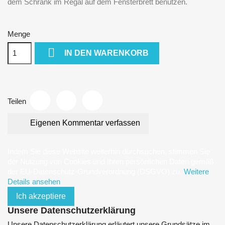
dem Schrank im Regal auf dem Fensterbrett benutzen.
Menge

IN DEN WARENKORB
Teilen
Eigenen Kommentar verfassen
Indem Sie diese Website weiterhin durchsuchen, stimmen Sie
der Nutzung von Cookies und Ihren persönlichen Daten gemäß
der EU-Datenschutz-Grundverordnung (DSGVO) zu.
Weitere
Details ansehen
Ich akzeptiere
Unsere Datenschutzerklärung
Unsere Datenschutzerklärung erläutert unsere Grundsätze im