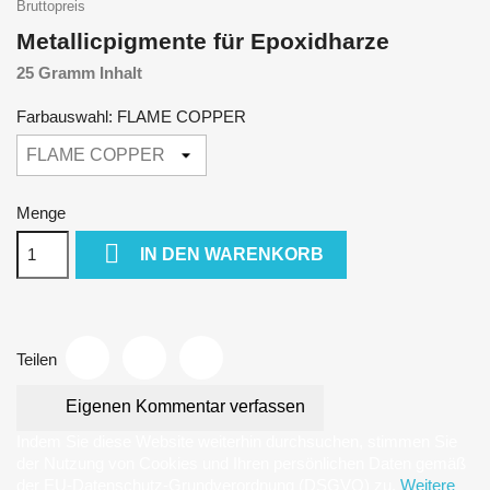
Bruttopreis
Metallicpigmente für Epoxidharze
25 Gramm Inhalt
Farbauswahl: FLAME COPPER
Menge

IN DEN WARENKORB
Teilen
Eigenen Kommentar verfassen
Indem Sie diese Website weiterhin durchsuchen, stimmen Sie
der Nutzung von Cookies und Ihren persönlichen Daten gemäß
der EU-Datenschutz-Grundverordnung (DSGVO) zu.
Weitere