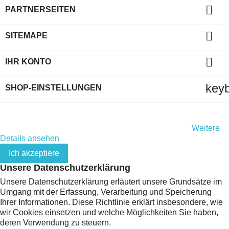

PARTNERSEITEN

SITEMAPE

IHR KONTO
key
SHOP-EINSTELLUNGEN
Indem Sie diese Website weiterhin durchsuchen, stimmen Sie
der Nutzung von Cookies und Ihren persönlichen Daten gemäß
der EU-Datenschutz-Grundverordnung (DSGVO) zu.
Weitere
Details ansehen
Ich akzeptiere
Unsere Datenschutzerklärung
Unsere Datenschutzerklärung erläutert unsere Grundsätze im
Umgang mit der Erfassung, Verarbeitung und Speicherung
Ihrer Informationen. Diese Richtlinie erklärt insbesondere, wie
wir Cookies einsetzen und welche Möglichkeiten Sie haben,
deren Verwendung zu steuern.