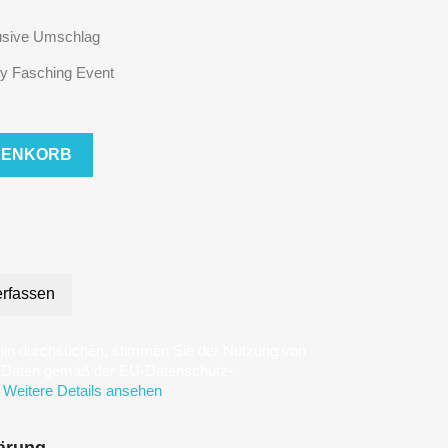
lusive Umschlag
ty Fasching Event
RENKORB
rfassen
hin durchsuchen, stimmen Sie der Nutzung von
n Daten gemäß der EU-Datenschutz-
Weitere Details ansehen