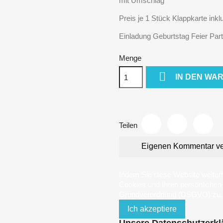
mit Umschlag
Preis je 1 Stück Klappkarte ink
Einladung Geburtstag Feier Par
Menge

IN DEN WA
Teilen
Eigenen Kommentar ve
Indem Sie diese Website weiter
Cookies und Ihren persönliche
Grundverordnung (DSGVO) zu.
Ich akzeptiere