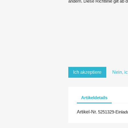
ändern. Diese Richtlinie gilt ab
Ich akzeptiere
Nein, i
Artikeldetails
Artikel-Nr.
5251329-Einla