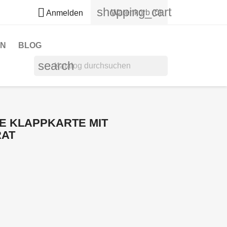
shopping_cart

Warenkorb
(0)
Anmelden
EN
BLOG
search
E KLAPPKARTE MIT
RAT