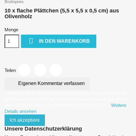
Bruttopreis
10 x flache Plättchen (5,5 x 5,5 x 0,5 cm) aus
Olivenholz
Menge

IN DEN WARENKORB
Teilen
Eigenen Kommentar verfassen
Indem Sie diese Website weiterhin durchsuchen, stimmen Sie
der Nutzung von Cookies und Ihren persönlichen Daten gemäß
der EU-Datenschutz-Grundverordnung (DSGVO) zu.
Weitere
Details ansehen
Ich akzeptiere
Unsere Datenschutzerklärung