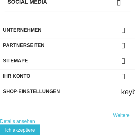
SOCIAL MEDIA


UNTERNEHMEN

PARTNERSEITEN

SITEMAPE

IHR KONTO
key
SHOP-EINSTELLUNGEN
Indem Sie diese Website weiterhin durchsuchen, stimmen Sie
der Nutzung von Cookies und Ihren persönlichen Daten gemäß
der EU-Datenschutz-Grundverordnung (DSGVO) zu.
Weitere
Details ansehen
Ich akzeptiere