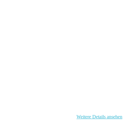
enschutz-Grundverordnung (DSGVO) zu.
Weitere Details ansehen