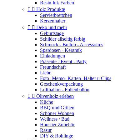
Resin Ink Farben


Holz Produkte
Servierbrettchen
Kerzenhalter


Deko und mehr
Geburtstage
Schilder allseitig farbig
Schmuck - Button - Accessoires
Spardosen - Keramik
Einladungen
Präsente - Event - Party
Freundschaft
Liebe
Foto- Memo- Karten- Halter u Clips
Geschenkverpackung
Luftballon - Folienballon


Olivenholz erleben
Küche
BBQ und Grillen
Schöner Wohnen
Wellness / Bad
Haustier Zubehör
Rasur
DIY & Rohlinge