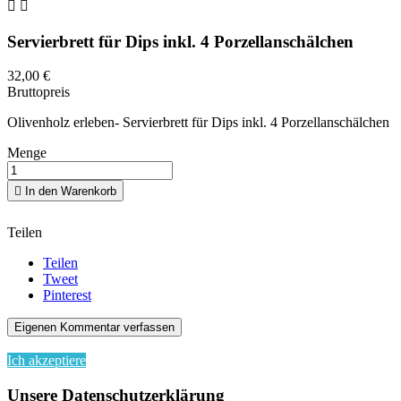


Servierbrett für Dips inkl. 4 Porzellanschälchen
32,00 €
Bruttopreis
Olivenholz erleben- Servierbrett für Dips inkl. 4 Porzellanschälchen
Menge

In den Warenkorb
Teilen
Teilen
Tweet
Pinterest
Eigenen Kommentar verfassen
Indem Sie diese Website weiterhin durchsuchen, stimmen Sie der 
Ich akzeptiere
Unsere Datenschutzerklärung