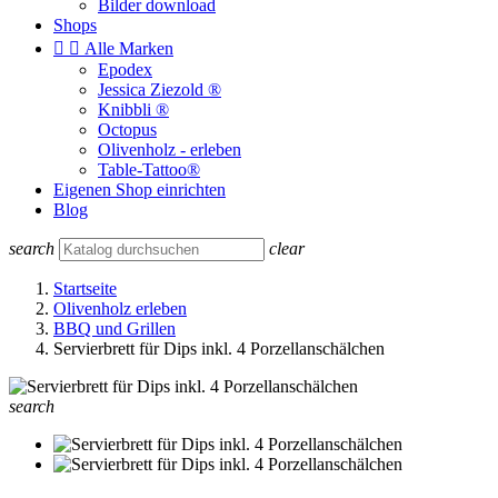
Bilder download
Shops


Alle Marken
Epodex
Jessica Ziezold ®
Knibbli ®
Octopus
Olivenholz - erleben
Table-Tattoo®
Eigenen Shop einrichten
Blog
search
clear
Startseite
Olivenholz erleben
BBQ und Grillen
Servierbrett für Dips inkl. 4 Porzellanschälchen
search