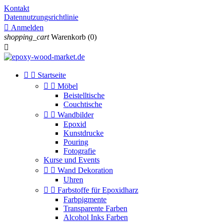
Kontakt
Datennutzungsrichtlinie

Anmelden
shopping_cart
Warenkorb
(0)



Startseite


Möbel
Beistelltische
Couchtische


Wandbilder
Epoxid
Kunstdrucke
Pouring
Fotografie
Kurse und Events


Wand Dekoration
Uhren


Farbstoffe für Epoxidharz
Farbpigmente
Transparente Farben
Alcohol Inks Farben