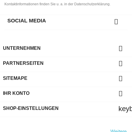
Kontaktinformationen finden Sie u. a. in der Datenschutzerklärung.
SOCIAL MEDIA


UNTERNEHMEN

PARTNERSEITEN

SITEMAPE

IHR KONTO
key
SHOP-EINSTELLUNGEN
Indem Sie diese Website weiterhin durchsuchen, stimmen Sie
der Nutzung von Cookies und Ihren persönlichen Daten gemäß
der EU-Datenschutz-Grundverordnung (DSGVO) zu.
Weitere