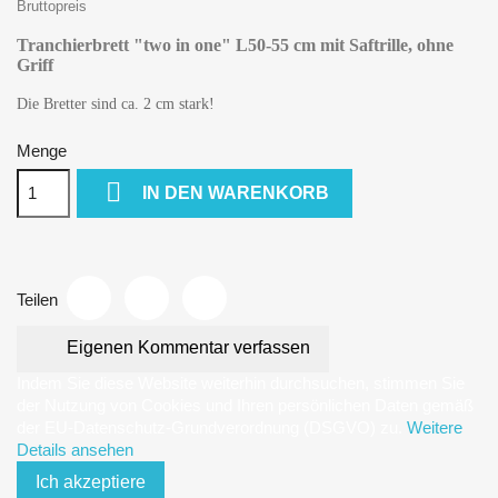
Bruttopreis
Tranchierbrett "two in one" L50-55
cm mit Saftrille, ohne
Griff
Die Bretter sind ca. 2 cm stark!
Menge

IN DEN WARENKORB
Teilen
Eigenen Kommentar verfassen
Indem Sie diese Website weiterhin durchsuchen, stimmen Sie
der Nutzung von Cookies und Ihren persönlichen Daten gemäß
der EU-Datenschutz-Grundverordnung (DSGVO) zu.
Weitere
Details ansehen
Ich akzeptiere